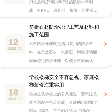
用优质精炼钢砂和特殊的防滑材料制
提高天然石材地板的摩擦系数的安全快
成，有PVC、碳化硅、橡胶、乙烯基、
速的简便方法。一次涂布可在几年内发
聚合物、玻璃珠等不同材质的产品，主
挥作用。维护工作量小。长期的解决由
简析石材防滑处理工艺及材料和
要功能用在台阶和斜坡等场所防止意外
于硬质地板砖湿滑可能造成危险滑倒的
施工范围
跌倒受伤。防滑贴可广泛应用场景是学
问题。
12
石材防滑处理就是选用装用的防滑材
校、医院、幼儿园、酒店、汽车站、食
2022-05
料，在天然石材、水磨石、陶瓷等地面
堂、游乐场、事业单位、工厂等楼梯和
表面进行防滑处理，以使石材表面达到
斜坡公共区域场所。
比较好的防滑效果。石材防滑处理一般
学校楼梯安全不容忽视、家庭楼
适用于楼梯台阶、潮湿处和斜坡表面。
梯装修注重实用
处理后所形成的坚硬防滑成层会长期附
18
楼梯是教学楼上的公共通道，若不注意
着在石材表面，稳定性极强，不会因外
2022-04
就容易发生挤压事故。事故的起因和过
力造成脱落。
程虽很简单，孩子们在追逐打闹的过程