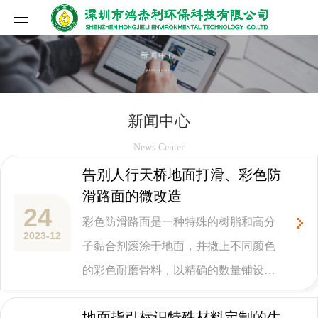
网站首页
关于我们
新闻中心
产品中心
公司介绍
News Center
工程案例
企业文化
地面防滑产品
告别人行天桥地面打滑、彩色防
滑路面的微改造
新闻中心
资质证书
安全防滑贴
24
彩色防滑路面是一种特殊的树脂和高分
联系我们
环保理念
铝合金防滑条
公司新闻
2023-12
子黏合剂滚涂于地面，并撒上不同颜色
的彩色耐磨骨料，以精确的数量铺设而
防滑拼装地板
行业新闻
成的薄层彩色防滑路面，应用高速公
防滑标线定制
地面指引标识特殊材料定制的生