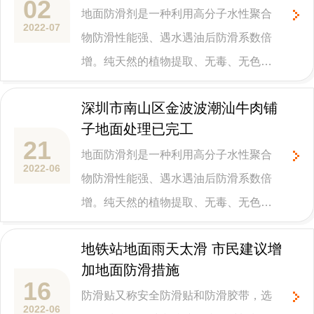
02
地面防滑剂是一种利用高分子水性聚合
校、医院、幼儿园、酒店、汽车站、食
2022-07
物防滑性能强、遇水遇油后防滑系数倍
堂、游乐场、事业单位、工厂等楼梯和
增。纯天然的植物提取、无毒、无色、
斜坡公共区域场所。
无异味，操作施工后对人体无任何伤
深圳市南山区金波波潮汕牛肉铺
害，是绿色环保高科技产品。适合于天
子地面处理已完工
然材质表面如：陶瓷、花岗岩、水磨
21
地面防滑剂是一种利用高分子水性聚合
石、缸砖、混凝土、板岩、瓷砖浴盆。
2022-06
物防滑性能强、遇水遇油后防滑系数倍
提高天然石材地板的摩擦系数的安全快
增。纯天然的植物提取、无毒、无色、
速的简便方法。一次涂布可在几年内发
无异味，操作施工后对人体无任何伤
挥作用。维护工作量小。长期的解决由
地铁站地面雨天太滑 市民建议增
害，是绿色环保高科技产品。适合于天
于硬质地板砖湿滑可能造成危险滑倒的
加地面防滑措施
然材质表面如：陶瓷、花岗岩、水磨
问题。
16
防滑贴又称安全防滑贴和防滑胶带，选
石、缸砖、混凝土、板岩、瓷砖浴盆。
2022-06