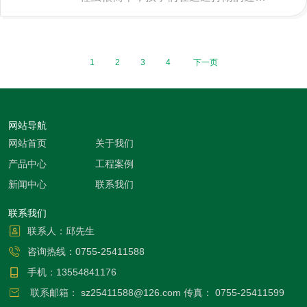
中特别容易造成危险，因此选购室内楼
梯时应兼顾美观性、实用性和安全性，
1
2
3
4
下一页
最重要的当然是要在楼梯包角处安装楼
梯防滑条，铝合金楼梯防滑条及防滑贴
是您的首选。
网站导航
网站首页
关于我们
产品中心
工程案例
新闻中心
联系我们
联系我们
联系人：邱先生
咨询热线：
0755-25411588
手机：
13554841176
联系邮箱：
sz25411588@126.com
传真：
0755-25411599