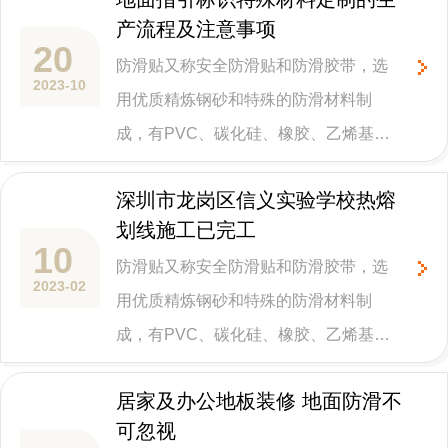
路、公交车专用道、危险警示路段、弯
产流程及注意事项
道斜坡路口、人行天桥等不同场景，具
安全防滑地板
20
防滑贴又称安全防滑贴和防滑胶带，选
有环境美化、防滑耐磨、警示防护、耐
2023-10
彩色防滑路面
用优质精炼钢砂和特殊的防滑材料制
污易冲洗等综合功效。
成，有PVC、碳化硅、橡胶、乙烯基、
电梯防滑地板
聚合物、玻璃珠等不同材质的产品，主
深圳市龙岗区信义实验学校热熔
要功能用在台阶和斜坡等场所防止意外
划线施工已完工
跌倒受伤。防滑贴可广泛应用场景是学
10
防滑贴又称安全防滑贴和防滑胶带，选
校、医院、幼儿园、酒店、汽车站、食
2023-02
用优质精炼钢砂和特殊的防滑材料制
堂、游乐场、事业单位、工厂等楼梯和
成，有PVC、碳化硅、橡胶、乙烯基、
斜坡公共区域场所。
聚合物、玻璃珠等不同材质的产品，主
居家及办公地板装修 地面防滑不
要功能用在台阶和斜坡等场所防止意外
可忽视
跌倒受伤。防滑贴可广泛应用场景是学