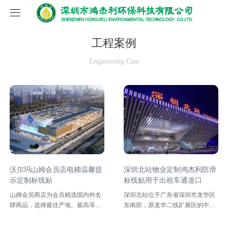
网站首页
工程案例
Engineering Case
关于我们
产品中心
公司介绍
工程案例
企业文化
地面防滑产品
新闻中心
资质证书
安全防滑贴
联系我们
环保理念
铝合金防滑条
公司新闻
沃尔玛山姆会员店电梯温馨提
深圳北站物业定制鸿杰利防滑
示定制标线贴
标线贴用于出租车通道口
防滑拼装地板
行业新闻
山姆会员商店为会员精选国内外名
深圳北站位于广东省深圳市龙华区
牌商品，选择最佳产地、最高等
东南部，原龙华二线扩展区的中
级、最新科技、节能环保的商品。
部。北邻未来龙华中心区，西邻福
防滑标线定制
自由品牌产品各环节均由山姆会员
龙路和水源保护区，东邻梅观高速