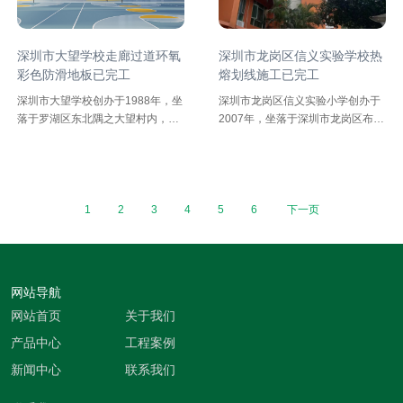
个能坐260人的报告厅，一个有6个
羽毛球场的羽毛球馆，有电教室、
美术室、计算机室、科学实验室各
深圳市大望学校走廊过道环氧
深圳市龙岗区信义实验学校热
1个，音乐室3个，功能场室齐全。
彩色防滑地板已完工
熔划线施工已完工
深圳市大望学校创办于1988年，坐
深圳市龙岗区信义实验小学创办于
落于罗湖区东北隅之大望村内，毗
2007年，坐落于深圳市龙岗区布吉
邻梧桐山风景名胜区及仙湖植物园
街道百鸽路181号，学校现有47个
两个国家“AAAA”级风景区，坐拥罗
教学班，学生2156人，教职工157
湖区“一半山水”。学校自然生态环
人（其中高级职称12人，中级职称
境怡人，教育教学设施完善，人文
71人）。办学以来，学校坚持立德
环境和谐，教育氛围民主，校园文
树人，确立了“适合教育成就信义人
1
2
3
4
5
6
下一页
化气息浓郁，是一所具一定规模的
生”的办学理念，踏踏实实办教育，
九年一贯制学校。
致力通过丰富多元的课程，多姿多
彩的活动，促进学生全面发展。学
校拥有科学实验室、信息技术室、
网站导航
演播室、舞蹈室、图书室、体育
网站首页
关于我们
馆、多媒体综合阶梯教室，每间教
室装有多媒体教学平台，硬件设施
产品中心
工程案例
先进，校园环境优美。十多年来，
新闻中心
联系我们
学校不断建设信义文化，弘扬信义
态度，打造信义质量，实现信义成