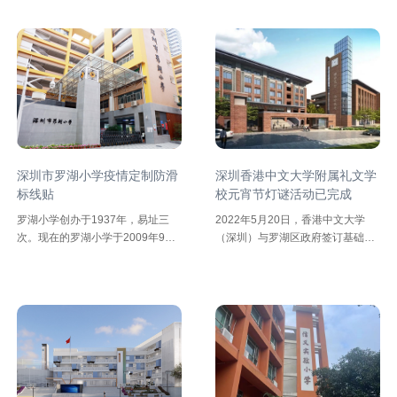
商店严格监控，并由专业机构定期
公路，南侧为留仙大道及白石龙居
测试，保证每件商品都拥有领先同
住组团，距离深圳市中心区9.3公
安全防滑地板
类的优良品质。由于山姆会员商店
里。其选址位于深圳市的几何中心
隶属沃尔玛百货有限公司，因此山
和人口中心，具有较为优越的发展
彩色防滑路面
姆·沃尔顿创立的沃尔玛企业文化就
条件。
是山姆会员商店的文化，由沃尔玛
三项基本信仰所指导：尊重个人、
电梯防滑地板
服务顾客、追求卓越。
深圳市罗湖小学疫情定制防滑
深圳香港中文大学附属礼文学
标线贴
校元宵节灯谜活动已完成
罗湖小学创办于1937年，易址三
2022年5月20日，香港中文大学
次。现在的罗湖小学于2009年9月
（深圳）与罗湖区政府签订基础教
建成使用,是罗湖区一所全日制六年
育合作办学协议，香港中文大学
制小学。学校坐落在繁华的深圳市
（深圳）第三所附属学校--香港中
人民南路2031号，占地面积5949
文大学（深圳）附属礼文学校正式
平方米，建筑面积11306平方米。
落地罗湖。学校坐落于罗湖区东湖
现有教学班27个，学生1279人，教
街道金岭一路6号，占地约2万平方
职工80人，其中教师有研究生学历
米，总建筑面积达5万多平方米，
3人，本科学历62人，大专学历14
规划45个班，可提供2100个优质学
人；有中学高级职称3人，小学高
位。
级职称27人，初级职称22人。有一