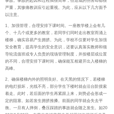
事故。事故的起因和过程虽很简单，但造成的伤害却都很
严重，其惨痛教训应引起重视。为此，应从以下几方面予
安全防滑地板
以注意。
彩色防滑路面
1、加强管理，合理安排下课时间。一座教学楼上会有几
个、十几个或更多的教室，若同学们同时走出教室而涌上
电梯防滑地板
楼梯，确实容易产生拥挤。为此，学校不仅要对学生加强
安全教育，提高学生的安全意识，还要认真落实教师和领
导轮流值班或专人负责的现场管理制度，并按楼层或位置
的不同，合理安排下课时间，确保能互相避开出入楼梯的
高峰。
2、确保楼梯内外的照明良好。在天黑的情况下，若楼梯
的电灯损坏，光线不亮，部分学生下楼时就会沿台阶摸索
着走。此时，若后面的学生再紧跟上来，则势必会形成一
定的阻塞。如若发生拥挤推搡。前面的同学就会失去平
衡。一旦有人摔倒，叠压踩踏的事故就会随之发生。如20