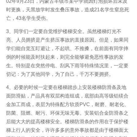
02年9月23日，内蒙古丰镇市某中学就因灯泡损坏后未及
时更换，天黑放学时发生叠压事故，造成21名学生窒息死
亡，43名学生受伤。
3、同学们一定要自觉维护楼梯安全。虽然楼梯灯光不
亮、人员拥挤是产生挤压事故的直接原因。但是，如果同
学们能自觉互盯避让，不起哄、不推搡，在前面有同学摔
倒的时候能及时扶起来，则完全能够避免恶性事故的发
生。特别是在突然停电、刮风下雨等特殊情况里，一定要
切记：为了其他同学，为了自己，千万不要拥挤。
4、必要的时候一定要在楼梯踏步上安装楼梯防滑条及地
面防滑贴，产品具有双层构造组成，底部由高等级铝镁合
金加工而成，表层为特殊配方软质PVC，耐磨、耐老化、
防菌、阻燃、耐污、环保无味无毒。安装铝合金防滑条之
后能大大的提高楼梯安全。楼梯防滑条的作用在于保护楼
梯上行人的安全，许许多多的意外事故都是由于楼梯面太