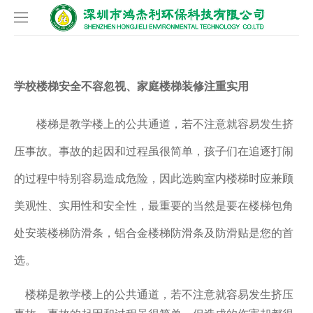
网站首页
学校楼梯安全不容忽视、家庭楼梯装修注重实用
关于我们
楼梯是教学楼上的公共通道，若不注意就容易发生挤
产品中心
公司介绍
压事故。事故的起因和过程虽很简单，孩子们在追逐打闹
工程案例
企业文化
地面防滑产品
的过程中特别容易造成危险，因此选购室内楼梯时应兼顾
新闻中心
资质证书
安全防滑贴
美观性、实用性和安全性，最重要的当然是要在楼梯包角
联系我们
环保理念
铝合金防滑条
公司新闻
处安装楼梯防滑条，铝合金楼梯防滑条及防滑贴是您的首
选。
防滑拼装地板
行业新闻
楼梯是教学楼上的公共通道，若不注意就容易发生挤压
防滑标线定制