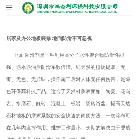
网站首页
居家及办公地板装修 地面防滑不可忽视
关于我们
地面防滑剂是一种利用高分子水性聚合物防滑性能
产品中心
公司介绍
强、遇水遇油后防滑系数倍增。纯天然的植物提取、无
工程案例
企业文化
地面防滑产品
毒、无色、无异味，操作施工后对人体无任何伤害，是绿
新闻中心
资质证书
安全防滑贴
色环保高科技产品。适合于天然材质表面如：陶瓷、花岗
联系我们
环保理念
铝合金防滑条
公司新闻
岩、水磨石、缸砖、混凝土、板岩、瓷砖浴盆。提高天然
石材地板的摩擦系数的安全快速的简便方法。一次涂布可
防滑拼装地板
行业新闻
在几年内发挥作用。维护工作量小。长期的解决由于硬质
防滑标线定制