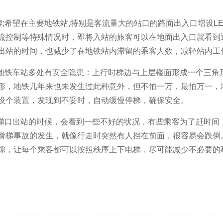
牌;希望在主要地铁站,特别是客流量大的站口的路面出入口增设L
流控制等特殊情况时，即将入站的旅客可以在地面出入口就看到
出站的时间，也减少了在地铁站内滞留的乘客人数，减轻站内工
;地铁车站多处有安全隐患：上行时梯边与上层楼面形成一个三角
形，地铁几年来也未发生过此种意外，但不怕一万，最怕万一，
设个装置，发现到不妥时，自动缓慢停梯，确保安全。
电梯口出站的时候，会看到一些不好的状况，有些乘客为了赶时间
滑梯事故的发生，就像行走时突然有人挡在前面，很容易会跌倒
隙，让每个乘客都可以按照秩序上下电梯，尽可能减少不必要的